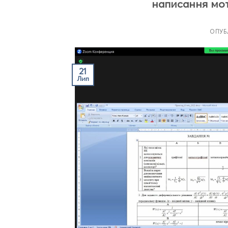
написання моти
ОПУБ
21
Лип