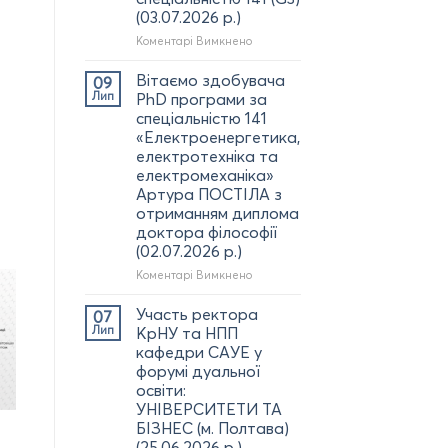
(03.07.2026 р.)
до
Коментарі Вимкнено
Вітаємо
наших
Вітаємо здобувача
09
випускників
Лип
PhD програми за
з
спеціальністю 141
отриманням
«Електроенергетика,
дипломів
електротехніка та
бакалавра
електромеханіка»
за
Артура ПОСТІЛА з
спеціальністю
отриманням диплома
141
(G3)
доктора філософії
(03.07.2026
(02.07.2026 р.)
р.)
до
Коментарі Вимкнено
Вітаємо
здобувача
Участь ректора
07
PhD
Лип
КрНУ та НПП
програми за
кафедри САУЕ у
спеціальністю
форумі дуальної
141
освіти:
«Електроенергетика,
УНІВЕРСИТЕТИ ТА
електротехніка
БІЗНЕС (м. Полтава)
та
(25.06.2026 р.)
електромеханіка»