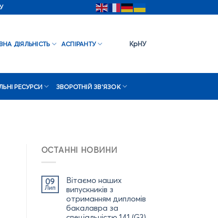
У
КрНУ
ВНА ДІЯЛЬНІСТЬ
АСПІРАНТУ
ЛЬНІ РЕСУРСИ
ЗВОРОТНІЙ ЗВ’ЯЗОК
ОСТАННІ НОВИНИ
Вітаємо наших
09
Лип
випускників з
отриманням дипломів
бакалавра за
спеціальністю 141 (G3)