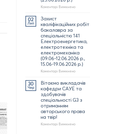
Артура
до
Коментарі Вимкнено
ПОСТІЛА
Участь
з
ректора
Захист
02
отриманням
КрНУ
Лип
кваліфікаційних робіт
диплома
та
бакалавра за
доктора
НПП
філософії
спеціальністю 141
кафедри
(02.07.2026
Електроенергетика,
САУЕ
р.)
електротехніка та
у
електромеханіка
форумі
(09.06-12.06.2026 р.,
дуальної
освіти:
15.06-19.06.2026 р.)
УНІВЕРСИТЕТИ
до
Коментарі Вимкнено
ТА
Захист
БІЗНЕС
кваліфікаційних
Вітаємо викладачів
30
(м.
робіт
Чер
кафедри САУЕ та
Полтава)
бакалавра
(25.06.2026
здобувачів
за
р.)
спеціальності G3 з
спеціальністю
отриманням
141
авторського права
Електроенергетика,
на твір!
електротехніка
та
до
Коментарі Вимкнено
електромеханіка
Вітаємо
(09.06-
викладачів