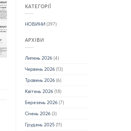
12.06.2026
кафедри
КАТЕГОРІЇ
р.,
САУЕ
15.06-
та
19.06.2026
здобувачів
р.)
НОВИНИ
(397)
спеціальності
G3
з
АРХІВИ
отриманням
авторського
права
на
Липень 2026
(4)
твір!
Червень 2026
(13)
Травень 2026
(6)
Квітень 2026
(18)
Березень 2026
(7)
Січень 2026
(3)
Грудень 2025
(11)