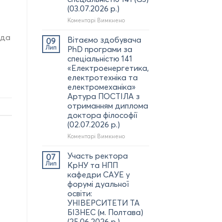
(03.07.2026 р.)
до
Коментарі Вимкнено
Вітаємо
ада
наших
Вітаємо здобувача
09
випускників
Лип
PhD програми за
з
спеціальністю 141
отриманням
«Електроенергетика,
дипломів
електротехніка та
бакалавра
електромеханіка»
за
Артура ПОСТІЛА з
спеціальністю
отриманням диплома
141
(G3)
доктора філософії
(03.07.2026
(02.07.2026 р.)
р.)
до
Коментарі Вимкнено
Вітаємо
здобувача
Участь ректора
07
PhD
Лип
КрНУ та НПП
програми за
кафедри САУЕ у
спеціальністю
форумі дуальної
141
освіти:
«Електроенергетика,
УНІВЕРСИТЕТИ ТА
електротехніка
БІЗНЕС (м. Полтава)
та
(25.06.2026 р.)
електромеханіка»