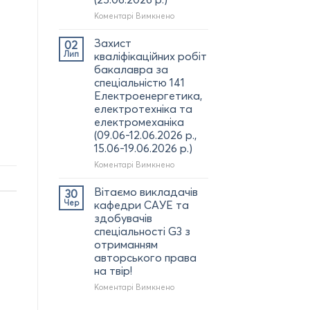
Артура
до
Коментарі Вимкнено
ПОСТІЛА
Участь
з
ректора
Захист
02
отриманням
КрНУ
Лип
кваліфікаційних робіт
диплома
та
бакалавра за
доктора
НПП
філософії
спеціальністю 141
кафедри
(02.07.2026
Електроенергетика,
САУЕ
р.)
електротехніка та
у
електромеханіка
форумі
(09.06-12.06.2026 р.,
дуальної
освіти:
15.06-19.06.2026 р.)
УНІВЕРСИТЕТИ
до
Коментарі Вимкнено
ТА
Захист
БІЗНЕС
кваліфікаційних
Вітаємо викладачів
30
(м.
робіт
Чер
кафедри САУЕ та
Полтава)
бакалавра
(25.06.2026
здобувачів
за
р.)
спеціальності G3 з
спеціальністю
отриманням
141
авторського права
Електроенергетика,
на твір!
електротехніка
та
до
Коментарі Вимкнено
електромеханіка
Вітаємо
(09.06-
викладачів