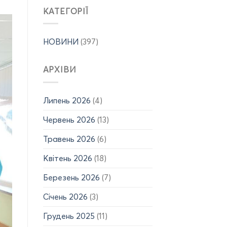
12.06.2026
кафедри
КАТЕГОРІЇ
р.,
САУЕ
15.06-
та
19.06.2026
здобувачів
р.)
НОВИНИ
(397)
спеціальності
G3
з
АРХІВИ
отриманням
авторського
права
на
Липень 2026
(4)
твір!
Червень 2026
(13)
Травень 2026
(6)
Квітень 2026
(18)
Березень 2026
(7)
Січень 2026
(3)
Грудень 2025
(11)