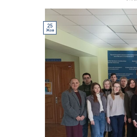
25
Жов