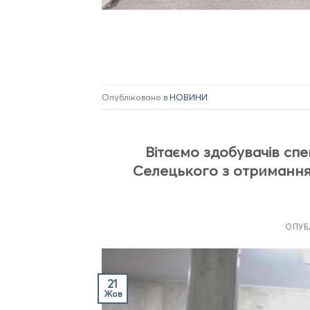
Опубліковано в
НОВИНИ
Вітаємо здобувачів спе
Селецького з отриманням
ОПУБ
21
Жов