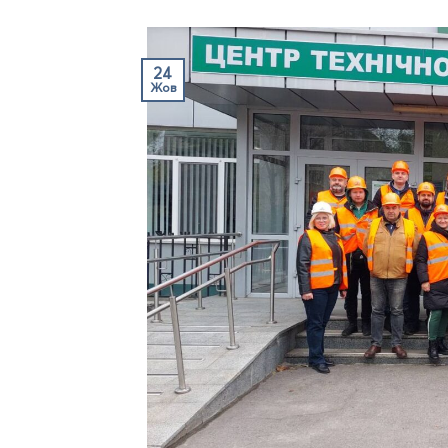
24
Жов