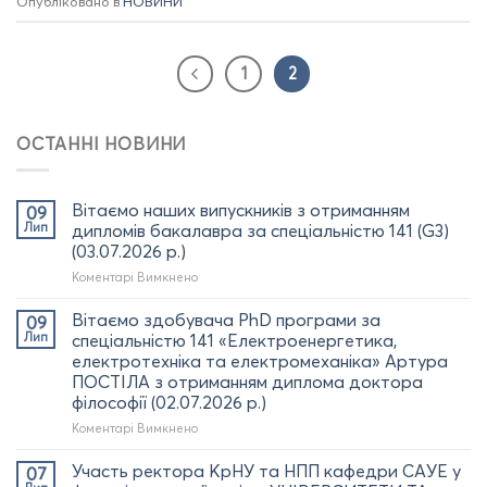
Опубліковано в
НОВИНИ
1
2
ОСТАННІ НОВИНИ
Вітаємо наших випускників з отриманням
09
Лип
дипломів бакалавра за спеціальністю 141 (G3)
(03.07.2026 р.)
до
Коментарі Вимкнено
Вітаємо
наших
Вітаємо здобувача PhD програми за
09
випускників
Лип
спеціальністю 141 «Електроенергетика,
з
електротехніка та електромеханіка» Артура
отриманням
ПОСТІЛА з отриманням диплома доктора
дипломів
філософії (02.07.2026 р.)
бакалавра
за
до
Коментарі Вимкнено
спеціальністю
Вітаємо
141
здобувача
Участь ректора КрНУ та НПП кафедри САУЕ у
07
(G3)
PhD