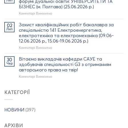
Лип
форумі дуальної освіти: УНІВЕРСИТЕТИ ТА
(03.07.2026
програми за
БІЗНЕС (м. Полтава) (25.06.2026 р.)
р.)
спеціальністю
до
Коментарі Вимкнено
141
Участь
«Електроенергетика,
ректора
електротехніка
Захист кваліфікаційних робіт бакалавра за
02
КрНУ
та
Лип
спеціальністю 141 Електроенергетика,
та
електромеханіка»
електротехніка та електромеханіка (09.06-
НПП
Артура
12.06.2026 р., 15.06-19.06.2026 р.)
кафедри
ПОСТІЛА
САУЕ
з
до
Коментарі Вимкнено
у
отриманням
Захист
форумі
диплома
кваліфікаційних
Вітаємо викладачів кафедри САУЕ та
30
дуальної
доктора
робіт
Чер
здобувачів спеціальності G3 з отриманням
освіти:
філософії
бакалавра
авторського права на твір!
УНІВЕРСИТЕТИ
(02.07.2026
за
ТА
до
Коментарі Вимкнено
р.)
спеціальністю
БІЗНЕС
Вітаємо
141
(м.
викладачів
Електроенергетика,
Полтава)
кафедри
електротехніка
КАТЕГОРІЇ
(25.06.2026
САУЕ
та
р.)
та
електромеханіка
здобувачів
(09.06-
НОВИНИ
(397)
спеціальності
12.06.2026
G3
р.,
з
15.06-
АРХІВИ
отриманням
19.06.2026