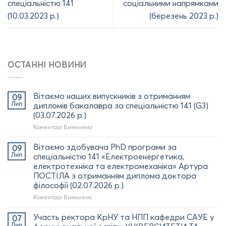
спеціальністю 141
соціальними напрямками
(10.03.2023 р.)
(березень 2023 р.)
ОСТАННІ НОВИНИ
Вітаємо наших випускників з отриманням
09
Лип
дипломів бакалавра за спеціальністю 141 (G3)
(03.07.2026 р.)
до
Коментарі Вимкнено
Вітаємо
наших
Вітаємо здобувача PhD програми за
09
випускників
Лип
спеціальністю 141 «Електроенергетика,
з
електротехніка та електромеханіка» Артура
отриманням
ПОСТІЛА з отриманням диплома доктора
дипломів
філософії (02.07.2026 р.)
бакалавра
за
до
Коментарі Вимкнено
спеціальністю
Вітаємо
141
здобувача
Участь ректора КрНУ та НПП кафедри САУЕ у
07
(G3)
PhD
Лип