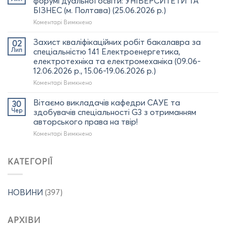
форумі дуальної освіти: УНІВЕРСИТЕТИ ТА
(03.07.2026
програми за
БІЗНЕС (м. Полтава) (25.06.2026 р.)
р.)
спеціальністю
до
Коментарі Вимкнено
141
Участь
«Електроенергетика,
ректора
електротехніка
Захист кваліфікаційних робіт бакалавра за
02
КрНУ
та
Лип
спеціальністю 141 Електроенергетика,
та
електромеханіка»
електротехніка та електромеханіка (09.06-
НПП
Артура
12.06.2026 р., 15.06-19.06.2026 р.)
кафедри
ПОСТІЛА
САУЕ
з
до
Коментарі Вимкнено
у
отриманням
Захист
форумі
диплома
кваліфікаційних
Вітаємо викладачів кафедри САУЕ та
30
дуальної
доктора
робіт
Чер
здобувачів спеціальності G3 з отриманням
освіти:
філософії
бакалавра
авторського права на твір!
УНІВЕРСИТЕТИ
(02.07.2026
за
ТА
до
Коментарі Вимкнено
р.)
спеціальністю
БІЗНЕС
Вітаємо
141
(м.
викладачів
Електроенергетика,
Полтава)
кафедри
електротехніка
КАТЕГОРІЇ
(25.06.2026
САУЕ
та
р.)
та
електромеханіка
здобувачів
(09.06-
НОВИНИ
(397)
спеціальності
12.06.2026
G3
р.,
з
15.06-
АРХІВИ
отриманням
19.06.2026