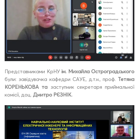
Представниками КрНУ
ім. Михайла Остроградського
були: завідувачка кафедри САУЕ, д.т.н., проф.
Тетяна
КОРЕНЬКОВА
та
заступник секретаря приймальної
комісії, доц.
Дмитро РЄЗНІК
.