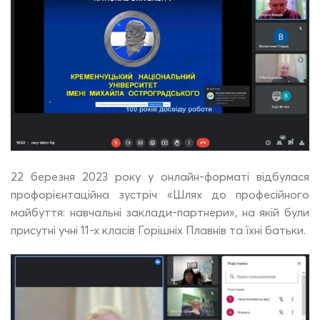
22 березня 2023 року у онлайн-форматі відбулася
профорієнтаційна зустріч «Шлях до професійного
майбуття: навчальні заклади-партнери», на якій були
присутні учні 11-х класів Горішніх Плавнів та їхні батьки.