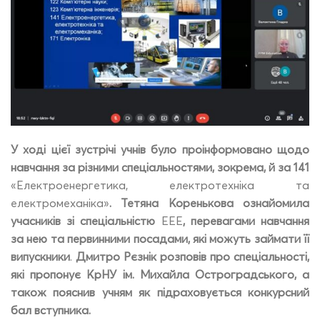
У ході цієї зустрічі учнів було проінформовано щодо
навчання за різними спеціальностями, зокрема, й за 141
«Електроенергетика, електротехніка та
електромеханіка»
. Тетяна Коренькова ознайомила
учасників зі спеціальністю
ЕЕЕ
, перевагами навчання
за нею та первинними посадами, які можуть займати її
випускники
.
Дмитро
Рєзнік розповів про спеціальності,
які пропонує КрНУ ім. Михайла Остроградського, а
також пояснив учням як підраховується конкурсний
бал вступника.