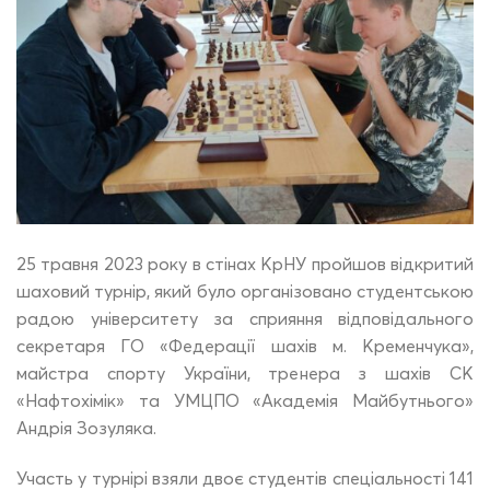
25 травня 2023 року в стінах КрНУ пройшов відкритий
шаховий турнір, який було організовано студентською
радою університету за сприяння відповідального
секретаря ГО «Федерації шахів м. Кременчука»,
майстра спорту України, тренера з шахів СК
«Нафтохімік» та УМЦПО «Академія Майбутнього»
Андрія Зозуляка.
Участь у турнірі взяли двоє студентів спеціальності 141