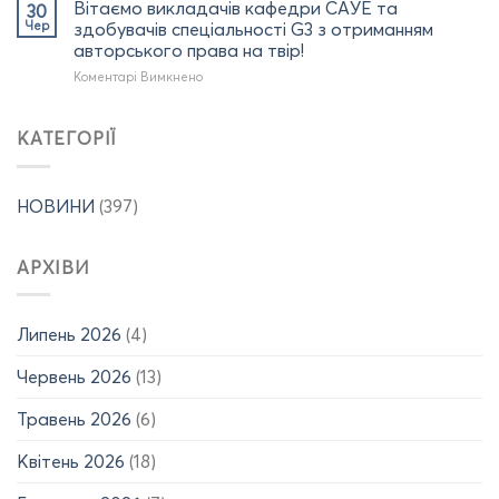
форумі
диплома
кваліфікаційних
Вітаємо викладачів кафедри САУЕ та
30
дуальної
доктора
робіт
Чер
здобувачів спеціальності G3 з отриманням
освіти:
філософії
бакалавра
авторського права на твір!
УНІВЕРСИТЕТИ
(02.07.2026
за
ТА
до
Коментарі Вимкнено
р.)
спеціальністю
БІЗНЕС
Вітаємо
141
(м.
викладачів
Електроенергетика,
Полтава)
кафедри
електротехніка
КАТЕГОРІЇ
(25.06.2026
САУЕ
та
р.)
та
електромеханіка
здобувачів
(09.06-
НОВИНИ
(397)
спеціальності
12.06.2026
G3
р.,
з
15.06-
АРХІВИ
отриманням
19.06.2026
авторського
р.)
права
на
Липень 2026
(4)
твір!
Червень 2026
(13)
Травень 2026
(6)
Квітень 2026
(18)