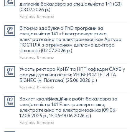
Лип
дипломів бакалавра за спеціальністю 141 (G3)
(03.07.2026 р.)
до
Коментарі Вимкнено
Вітаємо
наших
Вітаємо здобувача PhD програми за
09
випускників
Лип
спеціальністю 141 «Електроенергетика,
з
електротехніка та електромеханіка» Артура
отриманням
ПОСТІЛА з отриманням диплома доктора
дипломів
філософії (02.07.2026 р.)
бакалавра
за
до
Коментарі Вимкнено
спеціальністю
Вітаємо
141
здобувача
Участь ректора КрНУ та НПП кафедри САУЕ у
07
(G3)
PhD
Лип
форумі дуальної освіти: УНІВЕРСИТЕТИ ТА
(03.07.2026
програми за
БІЗНЕС (м. Полтава) (25.06.2026 р.)
р.)
спеціальністю
до
Коментарі Вимкнено
141
Участь
«Електроенергетика,
ректора
електротехніка
Захист кваліфікаційних робіт бакалавра за
02
КрНУ
та
Лип
спеціальністю 141 Електроенергетика,
та
електромеханіка»
електротехніка та електромеханіка (09.06-
НПП
Артура
12.06.2026 р., 15.06-19.06.2026 р.)
кафедри
ПОСТІЛА
САУЕ
з
до
Коментарі Вимкнено
у
отриманням
Захист