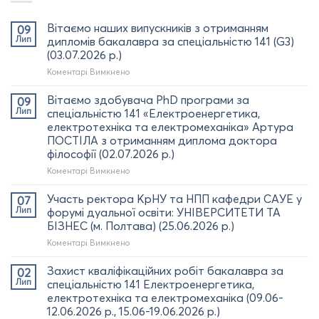
Вітаємо наших випускників з отриманням
09
Лип
дипломів бакалавра за спеціальністю 141 (G3)
(03.07.2026 р.)
до
Коментарі Вимкнено
Вітаємо
наших
Вітаємо здобувача PhD програми за
09
випускників
Лип
спеціальністю 141 «Електроенергетика,
з
електротехніка та електромеханіка» Артура
отриманням
ПОСТІЛА з отриманням диплома доктора
дипломів
філософії (02.07.2026 р.)
бакалавра
за
до
Коментарі Вимкнено
спеціальністю
Вітаємо
141
здобувача
Участь ректора КрНУ та НПП кафедри САУЕ у
07
(G3)
PhD
Лип
форумі дуальної освіти: УНІВЕРСИТЕТИ ТА
(03.07.2026
програми за
БІЗНЕС (м. Полтава) (25.06.2026 р.)
р.)
спеціальністю
до
Коментарі Вимкнено
141
Участь
«Електроенергетика,
ректора
електротехніка
Захист кваліфікаційних робіт бакалавра за
02
КрНУ
та
Лип
спеціальністю 141 Електроенергетика,
та
електромеханіка»
електротехніка та електромеханіка (09.06-
НПП
Артура
12.06.2026 р., 15.06-19.06.2026 р.)
кафедри
ПОСТІЛА