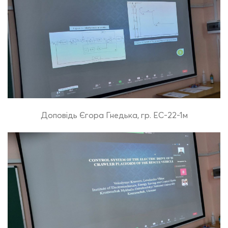
Доповідь Єгора Гнедька, гр. ЕС-22-1м