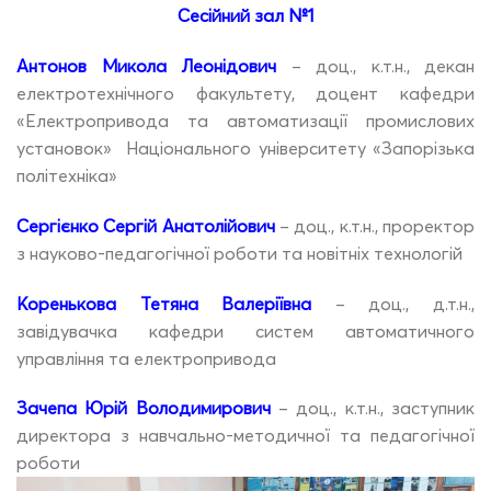
Сесійний зал №1
Антонов Микола Леонідович
– доц., к.т.н., декан
електротехнічного факультету, доцент кафедри
«Електропривода та автоматизації промислових
установок» Національного університету «Запорізька
політехніка»
Сергієнко Сергій Анатолійович
– доц., к.т.н., проректор
з науково-педагогічної роботи та новітніх технологій
Коренькова Тетяна Валеріївна
– доц., д.т.н.,
завідувачка кафедри систем автоматичного
управління та електропривода
Зачепа Юрій Володимирович
– доц., к.т.н., заступник
директора з навчально-методичної та педагогічної
роботи