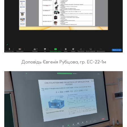
Доповідь Євгенія Рубцова, гр. ЕС-22-1м