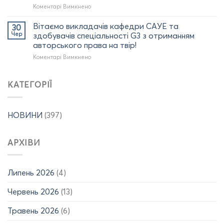
САУЕ
з
до
Коментарі Вимкнено
у
отриманням
Захист
форумі
диплома
кваліфікаційних
Вітаємо викладачів кафедри САУЕ та
30
дуальної
доктора
робіт
Чер
здобувачів спеціальності G3 з отриманням
освіти:
філософії
бакалавра
авторського права на твір!
УНІВЕРСИТЕТИ
(02.07.2026
за
ТА
до
Коментарі Вимкнено
р.)
спеціальністю
БІЗНЕС
Вітаємо
141
(м.
викладачів
Електроенергетика,
Полтава)
кафедри
електротехніка
КАТЕГОРІЇ
(25.06.2026
САУЕ
та
р.)
та
електромеханіка
здобувачів
(09.06-
НОВИНИ
(397)
спеціальності
12.06.2026
G3
р.,
з
15.06-
АРХІВИ
отриманням
19.06.2026
авторського
р.)
права
на
Липень 2026
(4)
твір!
Червень 2026
(13)
Травень 2026
(6)