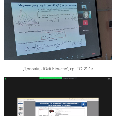
Доповідь Юлії Кірнєвої, гр. ЕС-21-1м