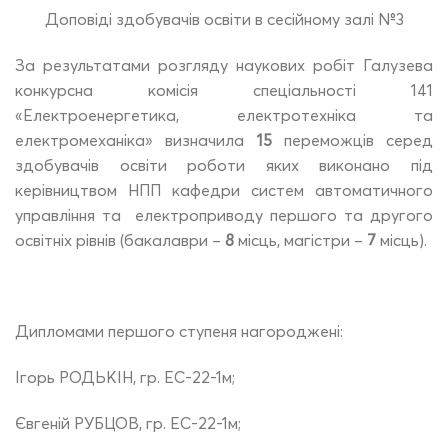
Доповіді здобувачів освіти в сесійному залі №3
За результатами розгляду наукових робіт Галузева
конкурсна комісія спеціальності 141
«Електроенергетика, електротехніка та
електромеханіка» визначила
15
переможців серед
здобувачів освіти роботи яких виконано під
керівництвом НПП кафедри систем автоматичного
управління та електроприводу першого та другого
освітніх рівнів (бакалаври –
8
місць, магістри –
7
місць).
Дипломами першого ступеня нагороджені:
Ігорь РОДЬКІН, гр. ЕС-22-1м;
Євгеній РУБЦОВ, гр. ЕС-22-1м;