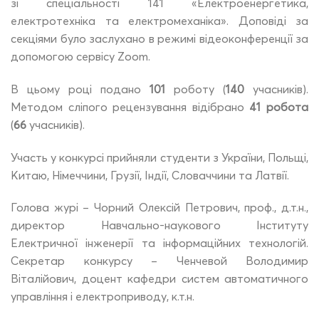
зі спеціальності 141 «Електроенергетика,
електротехніка та електромеханіка». Доповіді за
секціями було заслухано в режимі відеоконференції за
допомогою сервісу Zoom.
В цьому році подано
101
роботу (
140
учасників).
Методом сліпого рецензування відібрано
41 робота
(
66
учасників).
Участь у конкурсі прийняли студенти з України, Польщі,
Китаю, Німеччини, Грузії, Індії, Словаччини та Латвії.
Голова журі – Чорний Олексій Петрович, проф., д.т.н.,
директор Навчально-наукового Інституту
Електричної інженерії та інформаційних технологій.
Секретар конкурсу – Ченчевой Володимир
Віталійович, доцент кафедри систем автоматичного
управління і електроприводу, к.т.н.