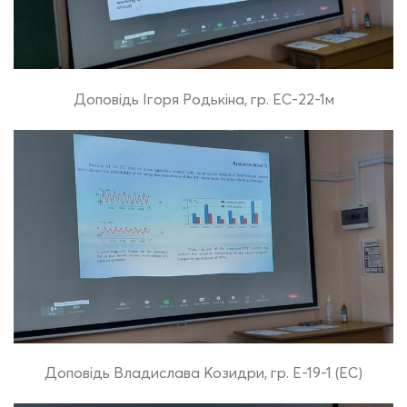
Доповідь Ігоря Родькіна, гр. ЕС-22-1м
Доповідь Владислава Козидри, гр. Е-19-1 (ЕС)