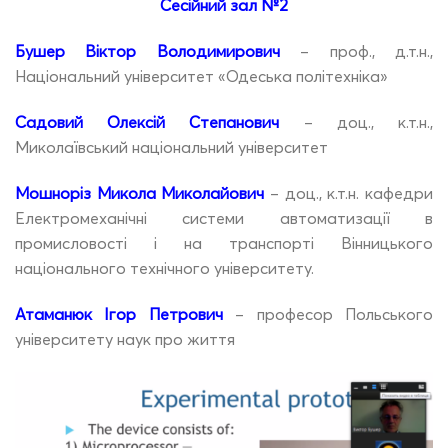
Сесійний зал №2
Бушер Віктор Володимирович
– проф., д.т.н.,
Національний університет «Одеська політехніка»
Садовий Олексій Степанович
– доц., к.т.н.,
Миколаївський національний університет
Мошноріз Микола Миколайович
– доц., к.т.н. кафедри
Електромеханічні системи автоматизації в
промисловості і на транспорті Вінницького
національного технічного університету.
Атаманюк Ігор Петрович
– професор Польського
університету наук про життя