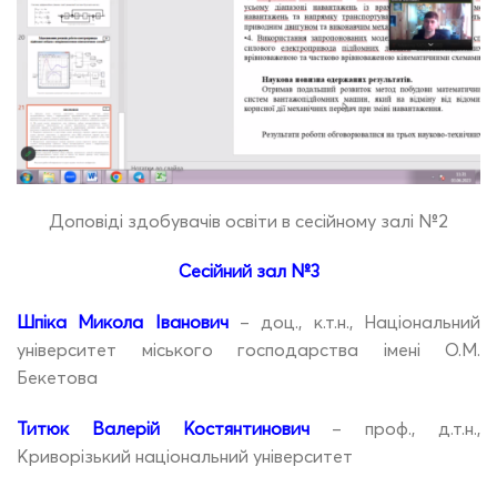
Доповіді здобувачів освіти в сесійному залі №2
Сесійний зал №3
Шпіка Микола Іванович
– доц., к.т.н., Національний
університет міського господарства імені О.М.
Бекетова
Титюк Валерій Костянтинович
– проф., д.т.н.,
Криворізький національний університет