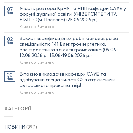
спеціальністю
Вітаємо
141
здобувача
Участь ректора КрНУ та НПП кафедри САУЕ у
07
(G3)
PhD
Лип
форумі дуальної освіти: УНІВЕРСИТЕТИ ТА
(03.07.2026
програми за
БІЗНЕС (м. Полтава) (25.06.2026 р.)
р.)
спеціальністю
до
Коментарі Вимкнено
141
Участь
«Електроенергетика,
ректора
електротехніка
Захист кваліфікаційних робіт бакалавра за
02
КрНУ
та
Лип
спеціальністю 141 Електроенергетика,
та
електромеханіка»
електротехніка та електромеханіка (09.06-
НПП
Артура
12.06.2026 р., 15.06-19.06.2026 р.)
кафедри
ПОСТІЛА
САУЕ
з
до
Коментарі Вимкнено
у
отриманням
Захист
форумі
диплома
кваліфікаційних
Вітаємо викладачів кафедри САУЕ та
30
дуальної
доктора
робіт
Чер
здобувачів спеціальності G3 з отриманням
освіти:
філософії
бакалавра
авторського права на твір!
УНІВЕРСИТЕТИ
(02.07.2026
за
ТА
до
Коментарі Вимкнено
р.)
спеціальністю
БІЗНЕС
Вітаємо
141
(м.
викладачів
Електроенергетика,
Полтава)
кафедри
електротехніка
КАТЕГОРІЇ
(25.06.2026
САУЕ
та
р.)
та
електромеханіка
здобувачів
(09.06-
НОВИНИ
(397)
спеціальності
12.06.2026
G3
р.,