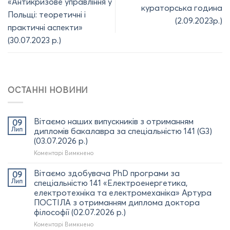
«Антикризове управління у
кураторська година
Польщі: теоретичні і
(2.09.2023р.)
практичні аспекти»
(30.07.2023 р.)
ОСТАННІ НОВИНИ
Вітаємо наших випускників з отриманням
09
Лип
дипломів бакалавра за спеціальністю 141 (G3)
(03.07.2026 р.)
до
Коментарі Вимкнено
Вітаємо
наших
Вітаємо здобувача PhD програми за
09
випускників
Лип
спеціальністю 141 «Електроенергетика,
з
електротехніка та електромеханіка» Артура
отриманням
ПОСТІЛА з отриманням диплома доктора
дипломів
філософії (02.07.2026 р.)
бакалавра
за
до
Коментарі Вимкнено