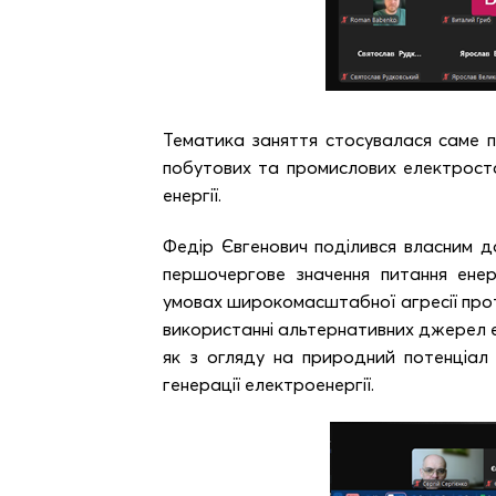
Тематика заняття стосувалася саме пр
побутових та промислових електроста
енергії.
Федір Євгенович поділився власним до
першочергове значення питання енерг
умовах широкомасштабної агресії прот
використанні альтернативних джерел ен
як з огляду на природний потенціал 
генерації електроенергії.