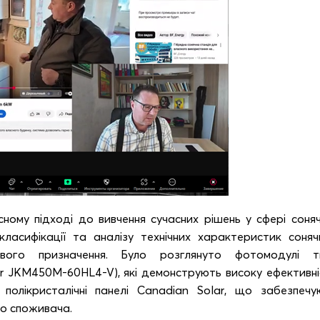
ному підході до вивчення сучасних рішень у сфері соняч
класифікації та аналізу технічних характеристик соняч
вого призначення. Було розглянуто фотомодулі т
lar JKM450M-60HL4-V), які демонструють високу ефективні
 полікристалічні панелі Canadian Solar, що забезпечу
го споживача.