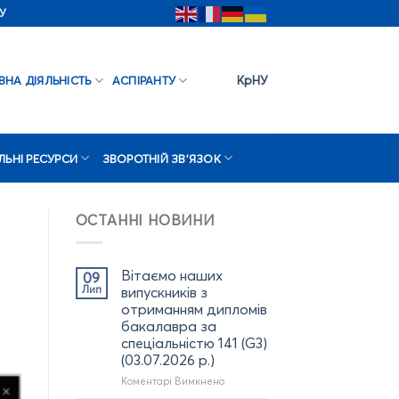
У
КрНУ
ВНА ДІЯЛЬНІСТЬ
АСПІРАНТУ
ЛЬНІ РЕСУРСИ
ЗВОРОТНІЙ ЗВ’ЯЗОК
ОСТАННІ НОВИНИ
Вітаємо наших
09
Лип
випускників з
отриманням дипломів
бакалавра за
спеціальністю 141 (G3)
(03.07.2026 р.)
до
Коментарі Вимкнено
Вітаємо