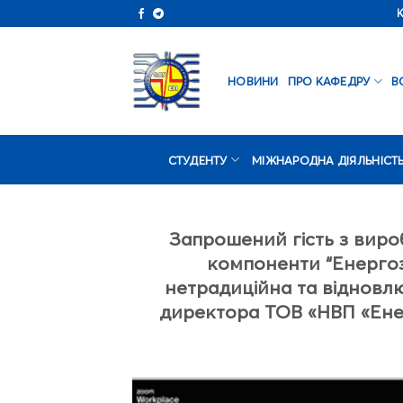
Skip
to
content
НОВИНИ
ПРО КАФЕДРУ
В
СТУДЕНТУ
МІЖНАРОДНА ДІЯЛЬНІСТ
Запрошений гість з вироб
компоненти “Енергозб
нетрадиційна та відновл
директора ТОВ «НВП «Ене