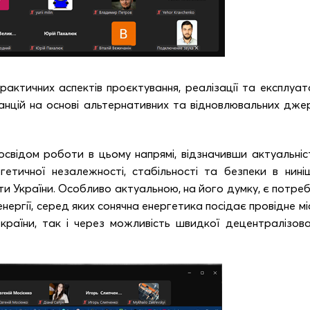
актичних аспектів проєктування, реалізації та експлуата
нцій на основі альтернативних та відновлювальних дже
свідом роботи в цьому напрямі, відзначивши актуальніст
етичної незалежності, стабільності та безпеки в ниніш
и України. Особливо актуальною, на його думку, є потреб
ергії, серед яких сонячна енергетика посідає провідне мі
країни, так і через можливість швидкої децентралізова