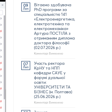
наших
Вітаємо здобувача
09
випускників
Лип
PhD програми за
з
спеціальністю 141
отриманням
«Електроенергетика,
дипломів
електротехніка та
бакалавра
електромеханіка»
за
Артура ПОСТІЛА з
спеціальністю
отриманням диплома
141
(G3)
доктора філософії
(03.07.2026
(02.07.2026 р.)
р.)
до
Коментарі Вимкнено
Вітаємо
здобувача
Участь ректора
07
PhD
Лип
КрНУ та НПП
програми за
кафедри САУЕ у
спеціальністю
форумі дуальної
141
освіти:
«Електроенергетика,
УНІВЕРСИТЕТИ ТА
електротехніка
БІЗНЕС (м. Полтава)
та
(25.06.2026 р.)
електромеханіка»
Артура
до
Коментарі Вимкнено
ПОСТІЛА
Участь
з
ректора