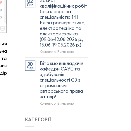
Захист
02
отриманням
КрНУ
Лип
кваліфікаційних робіт
диплома
та
бакалавра за
доктора
НПП
філософії
спеціальністю 141
кафедри
(02.07.2026
Електроенергетика,
САУЕ
р.)
електротехніка та
у
електромеханіка
форумі
(09.06-12.06.2026 р.,
дуальної
ьої
освіти:
15.06-19.06.2026 р.)
УНІВЕРСИТЕТИ
ьна
до
Коментарі Вимкнено
ТА
Захист
 та
БІЗНЕС
кваліфікаційних
Вітаємо викладачів
30
(м.
ник
робіт
Чер
кафедри САУЕ та
Полтава)
бакалавра
дір
(25.06.2026
здобувачів
за
р.)
спеціальності G3 з
спеціальністю
отриманням
141
авторського права
Електроенергетика,
на твір!
електротехніка
та
до
Коментарі Вимкнено
електромеханіка
Вітаємо
(09.06-
викладачів
12.06.2026
кафедри
КАТЕГОРІЇ
р.,
САУЕ
15.06-
та
19.06.2026